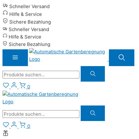
Zum
Schneller Versand
Inhalt
Hilfe & Service
springen
Sichere Bezahlung
Schneller Versand
Hilfe & Service
Sichere Bezahlung
Suche
0
Suche
0