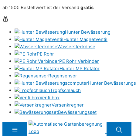
ab 150€ Bestellwert ist der Versand
gratis
Hunter Bewässerung
Hunter Magnetventil
Wassersteckdose
PE Rohr
PE Rohr Verbinder
Hunter MP Rotator
Regensensor
Hunter Bewässerung
Tropfschlauch
Ventilbox
Versenkregner
Bewässerungsset