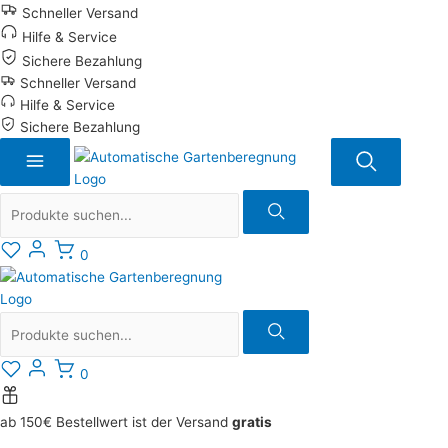
Zum
Schneller Versand
Inhalt
Hilfe & Service
springen
Sichere Bezahlung
Schneller Versand
Hilfe & Service
Sichere Bezahlung
Suche
0
Suche
0
ab 150€ Bestellwert ist der Versand
gratis