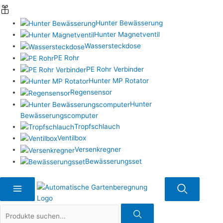
Hunter Bewässerung
Hunter Magnetventil
Wassersteckdose
PE Rohr
PE Rohr Verbinder
Hunter MP Rotator
Regensensor
Hunter
Bewässerungscomputer
Tropfschlauch
Ventilbox
Versenkregner
Bewässerungsset
Suche