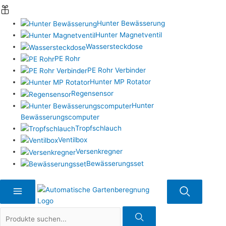
Hunter Bewässerung
Hunter Magnetventil
Wassersteckdose
PE Rohr
PE Rohr Verbinder
Hunter MP Rotator
Regensensor
Hunter
Bewässerungscomputer
Tropfschlauch
Ventilbox
Versenkregner
Bewässerungsset
Suche