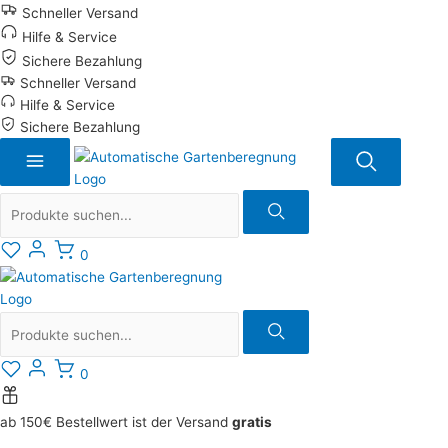
Zum
Schneller Versand
Inhalt
Hilfe & Service
springen
Sichere Bezahlung
Schneller Versand
Hilfe & Service
Sichere Bezahlung
Suche
0
Suche
0
ab 150€ Bestellwert ist der Versand
gratis