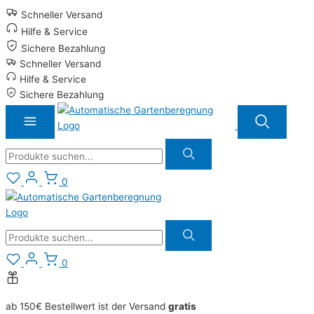
Zum
Schneller Versand
Inhalt
Hilfe & Service
springen
Sichere Bezahlung
Schneller Versand
Hilfe & Service
Sichere Bezahlung
Suche
0
Suche
0
ab 150€ Bestellwert ist der Versand
gratis