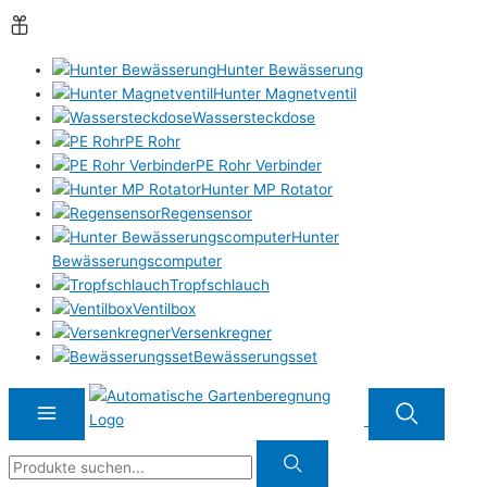
Hunter Bewässerung
Hunter Magnetventil
Wassersteckdose
PE Rohr
PE Rohr Verbinder
Hunter MP Rotator
Regensensor
Hunter
Bewässerungscomputer
Tropfschlauch
Ventilbox
Versenkregner
Bewässerungsset
Suche