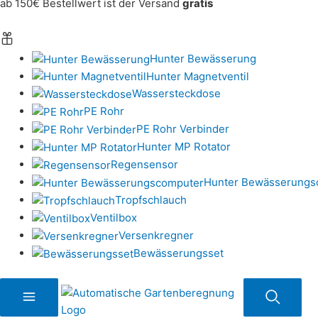
ab 150€ Bestellwert ist der Versand
gratis
Hunter Bewässerung
Hunter Magnetventil
Wassersteckdose
PE Rohr
PE Rohr Verbinder
Hunter MP Rotator
Regensensor
Hunter Bewässerungs
Tropfschlauch
Ventilbox
Versenkregner
Bewässerungsset