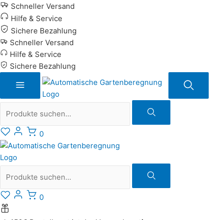
Zum
Schneller Versand
Inhalt
Hilfe & Service
springen
Sichere Bezahlung
Schneller Versand
Hilfe & Service
Sichere Bezahlung
Suche
0
Suche
0