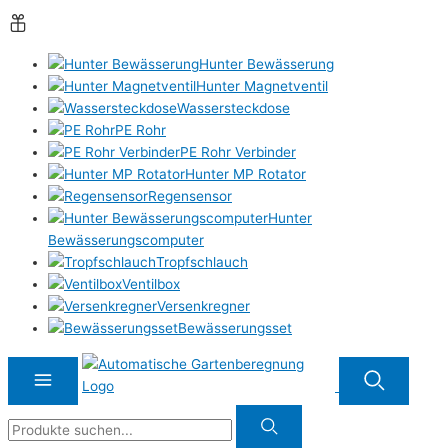
Hunter Bewässerung
Hunter Magnetventil
Wassersteckdose
PE Rohr
PE Rohr Verbinder
Hunter MP Rotator
Regensensor
Hunter
Bewässerungscomputer
Tropfschlauch
Ventilbox
Versenkregner
Bewässerungsset
Suche