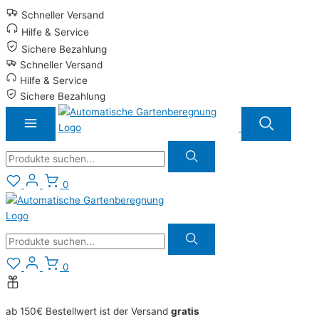
Zum
Schneller Versand
Inhalt
Hilfe & Service
springen
Sichere Bezahlung
Schneller Versand
Hilfe & Service
Sichere Bezahlung
Suche
0
Suche
0
ab 150€ Bestellwert ist der Versand
gratis