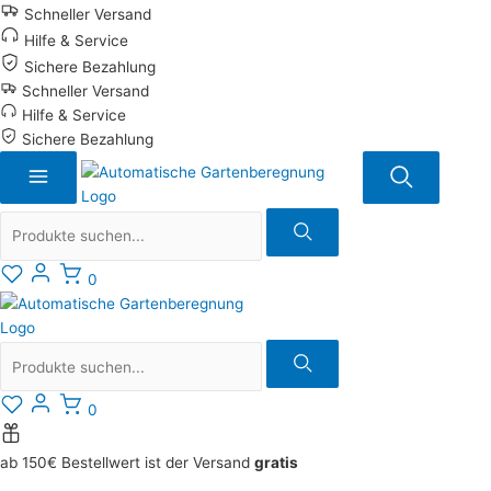
Zum
Schneller Versand
Inhalt
Hilfe & Service
springen
Sichere Bezahlung
Schneller Versand
Hilfe & Service
Sichere Bezahlung
Suche
0
Suche
0
ab 150€ Bestellwert ist der Versand
gratis