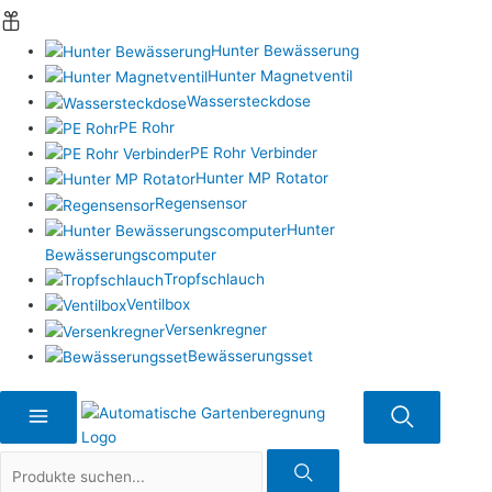
Hunter Bewässerung
Hunter Magnetventil
Wassersteckdose
PE Rohr
PE Rohr Verbinder
Hunter MP Rotator
Regensensor
Hunter
Bewässerungscomputer
Tropfschlauch
Ventilbox
Versenkregner
Bewässerungsset
Suche