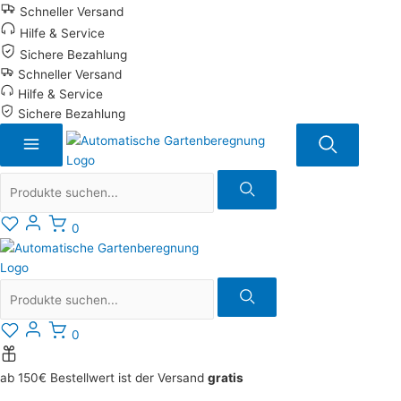
Zum
Schneller Versand
Inhalt
Hilfe & Service
springen
Sichere Bezahlung
Schneller Versand
Hilfe & Service
Sichere Bezahlung
Suche
0
Suche
0
ab 150€ Bestellwert ist der Versand
gratis