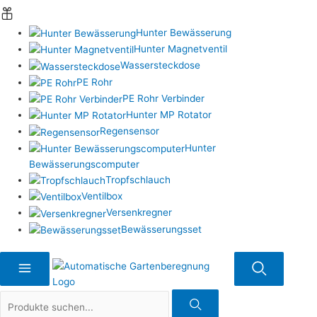
Hunter Bewässerung
Hunter Magnetventil
Wassersteckdose
PE Rohr
PE Rohr Verbinder
Hunter MP Rotator
Regensensor
Hunter
Bewässerungscomputer
Tropfschlauch
Ventilbox
Versenkregner
Bewässerungsset
Suche