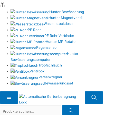
Hunter Bewässerung
Hunter Magnetventil
Wassersteckdose
PE Rohr
PE Rohr Verbinder
Hunter MP Rotator
Regensensor
Hunter
Bewässerungscomputer
Tropfschlauch
Ventilbox
Versenkregner
Bewässerungsset
Suche