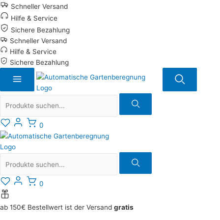
Zum
Schneller Versand
Inhalt
Hilfe & Service
springen
Sichere Bezahlung
Schneller Versand
Hilfe & Service
Sichere Bezahlung
Suche
0
Suche
0
ab 150€ Bestellwert ist der Versand
gratis