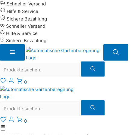
Zum
Schneller Versand
Inhalt
Hilfe & Service
springen
Sichere Bezahlung
Schneller Versand
Hilfe & Service
Sichere Bezahlung
Suche
0
Suche
0