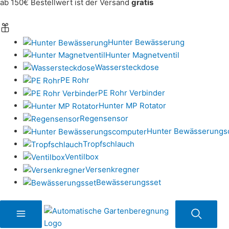
ab 150€ Bestellwert ist der Versand
gratis
Hunter Bewässerung
Hunter Magnetventil
Wassersteckdose
PE Rohr
PE Rohr Verbinder
Hunter MP Rotator
Regensensor
Hunter Bewässerungs
Tropfschlauch
Ventilbox
Versenkregner
Bewässerungsset