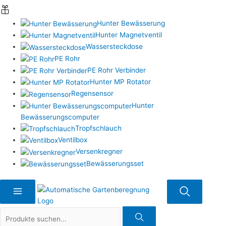
Hunter Bewässerung
Hunter Magnetventil
Wassersteckdose
PE Rohr
PE Rohr Verbinder
Hunter MP Rotator
Regensensor
Hunter
Bewässerungscomputer
Tropfschlauch
Ventilbox
Versenkregner
Bewässerungsset
Suche