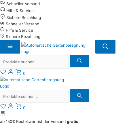
Zum
Schneller Versand
Inhalt
Hilfe & Service
springen
Sichere Bezahlung
Schneller Versand
Hilfe & Service
Sichere Bezahlung
Suche
0
Suche
0
ab 150€ Bestellwert ist der Versand
gratis