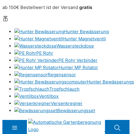
ab 150€ Bestellwert ist der Versand
gratis
Hunter Bewässerung
Hunter Magnetventil
Wassersteckdose
PE Rohr
PE Rohr Verbinder
Hunter MP Rotator
Regensensor
Hunter Bewässerung
Tropfschlauch
Ventilbox
Versenkregner
Bewässerungsset