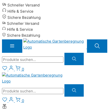
Zum
Schneller Versand
Inhalt
Hilfe & Service
springen
Sichere Bezahlung
Schneller Versand
Hilfe & Service
Sichere Bezahlung
Suche
0
Suche
0