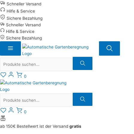
Zum
Schneller Versand
Inhalt
Hilfe & Service
springen
Sichere Bezahlung
Schneller Versand
Hilfe & Service
Sichere Bezahlung
Suche
0
Suche
0
ab 150€ Bestellwert ist der Versand
gratis