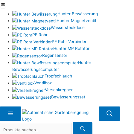
Hunter Bewässerung
Hunter Magnetventil
Wassersteckdose
PE Rohr
PE Rohr Verbinder
Hunter MP Rotator
Regensensor
Hunter
Bewässerungscomputer
Tropfschlauch
Ventilbox
Versenkregner
Bewässerungsset
Suche