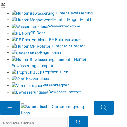
Hunter Bewässerung
Hunter Magnetventil
Wassersteckdose
PE Rohr
PE Rohr Verbinder
Hunter MP Rotator
Regensensor
Hunter
Bewässerungscomputer
Tropfschlauch
Ventilbox
Versenkregner
Bewässerungsset
Suche