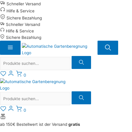
Zum
Schneller Versand
Inhalt
Hilfe & Service
springen
Sichere Bezahlung
Schneller Versand
Hilfe & Service
Sichere Bezahlung
Suche
0
Suche
0
ab 150€ Bestellwert ist der Versand
gratis