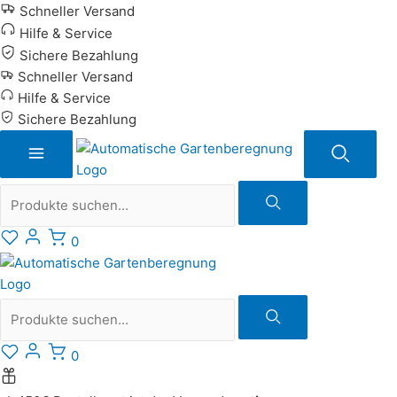
Zum
Schneller Versand
Inhalt
Hilfe & Service
springen
Sichere Bezahlung
Schneller Versand
Hilfe & Service
Sichere Bezahlung
Suche
0
Suche
0