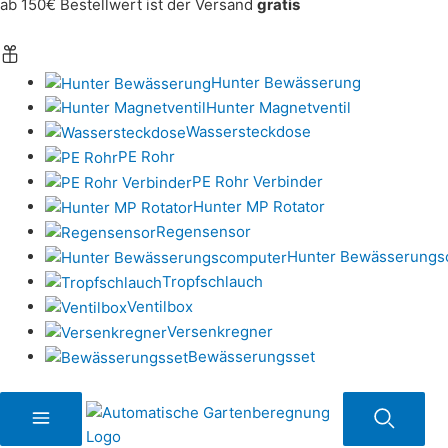
ab 150€ Bestellwert ist der Versand
gratis
Hunter Bewässerung
Hunter Magnetventil
Wassersteckdose
PE Rohr
PE Rohr Verbinder
Hunter MP Rotator
Regensensor
Hunter Bewässerungs
Tropfschlauch
Ventilbox
Versenkregner
Bewässerungsset