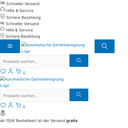
Zum
Schneller Versand
Inhalt
Hilfe & Service
springen
Sichere Bezahlung
Schneller Versand
Hilfe & Service
Sichere Bezahlung
Suche
0
Suche
0
ab 150€ Bestellwert ist der Versand
gratis