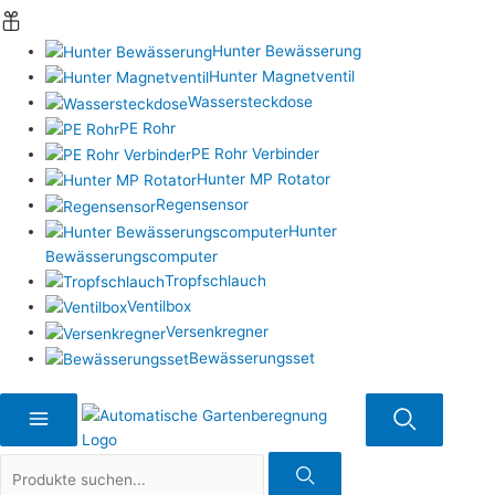
Hunter Bewässerung
Hunter Magnetventil
Wassersteckdose
PE Rohr
PE Rohr Verbinder
Hunter MP Rotator
Regensensor
Hunter
Bewässerungscomputer
Tropfschlauch
Ventilbox
Versenkregner
Bewässerungsset
Suche