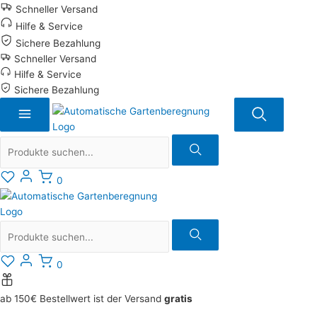
Zum
Schneller Versand
Inhalt
Hilfe & Service
springen
Sichere Bezahlung
Schneller Versand
Hilfe & Service
Sichere Bezahlung
Suche
0
Suche
0
ab 150€ Bestellwert ist der Versand
gratis