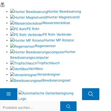
Hunter Bewässerung
Hunter Magnetventil
Wassersteckdose
PE Rohr
PE Rohr Verbinder
Hunter MP Rotator
Regensensor
Hunter
Bewässerungscomputer
Tropfschlauch
Ventilbox
Versenkregner
Bewässerungsset
Suche