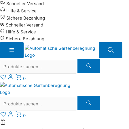
Zum
Schneller Versand
Inhalt
Hilfe & Service
springen
Sichere Bezahlung
Schneller Versand
Hilfe & Service
Sichere Bezahlung
Suche
0
Suche
0