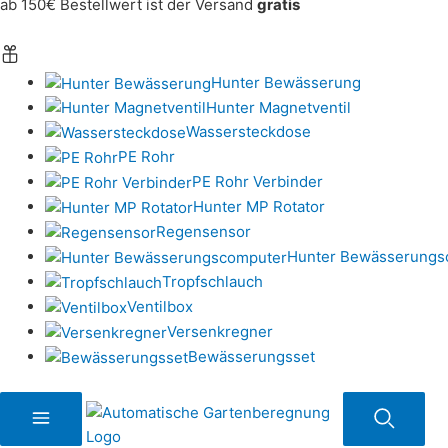
ab 150€ Bestellwert ist der Versand
gratis
Hunter Bewässerung
Hunter Magnetventil
Wassersteckdose
PE Rohr
PE Rohr Verbinder
Hunter MP Rotator
Regensensor
Hunter Bewässerungs
Tropfschlauch
Ventilbox
Versenkregner
Bewässerungsset