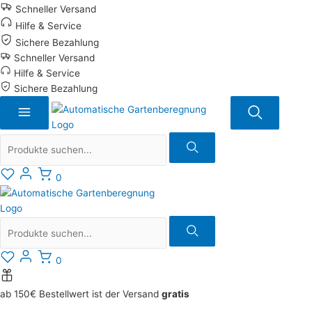
Zum
Schneller Versand
Inhalt
Hilfe & Service
springen
Sichere Bezahlung
Schneller Versand
Hilfe & Service
Sichere Bezahlung
Suche
0
Suche
0
ab 150€ Bestellwert ist der Versand
gratis