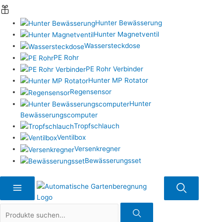
Hunter Bewässerung
Hunter Magnetventil
Wassersteckdose
PE Rohr
PE Rohr Verbinder
Hunter MP Rotator
Regensensor
Hunter
Bewässerungscomputer
Tropfschlauch
Ventilbox
Versenkregner
Bewässerungsset
Suche