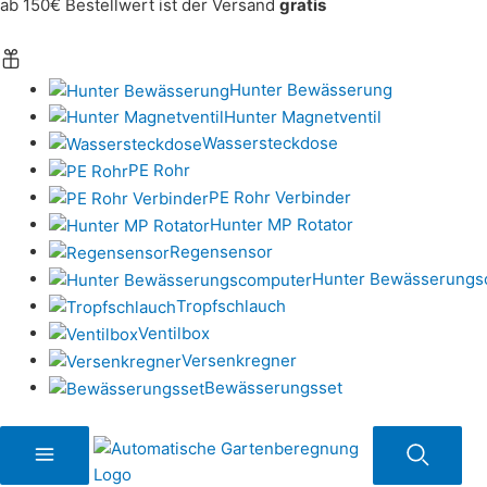
ab 150€ Bestellwert ist der Versand
gratis
Hunter Bewässerung
Hunter Magnetventil
Wassersteckdose
PE Rohr
PE Rohr Verbinder
Hunter MP Rotator
Regensensor
Hunter Bewässerungs
Tropfschlauch
Ventilbox
Versenkregner
Bewässerungsset