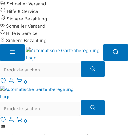
Zum
Schneller Versand
Inhalt
Hilfe & Service
springen
Sichere Bezahlung
Schneller Versand
Hilfe & Service
Sichere Bezahlung
Suche
0
Suche
0