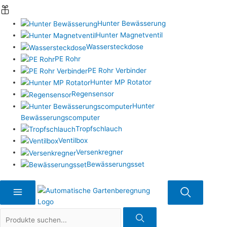
Hunter Bewässerung
Hunter Magnetventil
Wassersteckdose
PE Rohr
PE Rohr Verbinder
Hunter MP Rotator
Regensensor
Hunter
Bewässerungscomputer
Tropfschlauch
Ventilbox
Versenkregner
Bewässerungsset
Suche