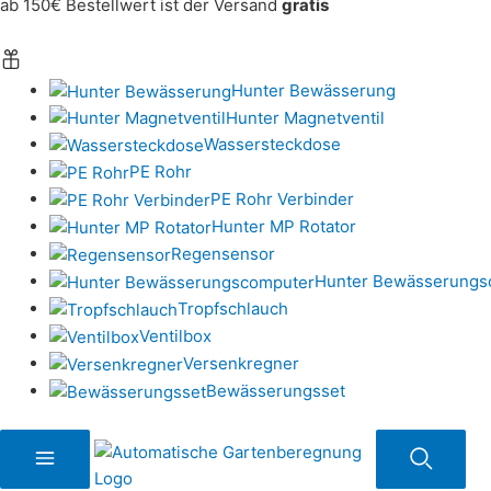
ab 150€ Bestellwert ist der Versand
gratis
Hunter Bewässerung
Hunter Magnetventil
Wassersteckdose
PE Rohr
PE Rohr Verbinder
Hunter MP Rotator
Regensensor
Hunter Bewässerungs
Tropfschlauch
Ventilbox
Versenkregner
Bewässerungsset