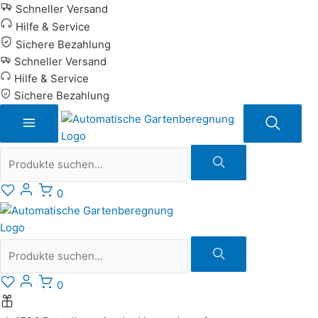
Zum
Schneller Versand
Inhalt
Hilfe & Service
springen
Sichere Bezahlung
Schneller Versand
Hilfe & Service
Sichere Bezahlung
Suche
0
Suche
0