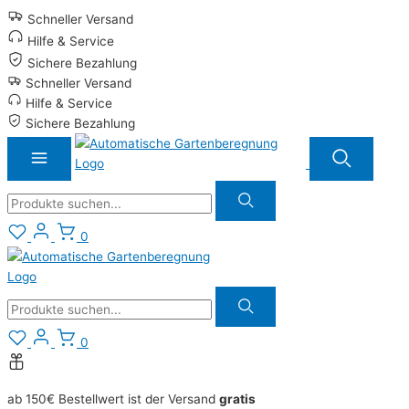
Zum
Schneller Versand
Inhalt
Hilfe & Service
springen
Sichere Bezahlung
Schneller Versand
Hilfe & Service
Sichere Bezahlung
Suche
0
Suche
0
ab 150€ Bestellwert ist der Versand
gratis