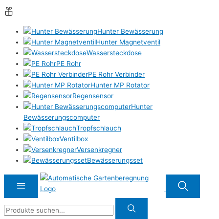
Hunter Bewässerung
Hunter Magnetventil
Wassersteckdose
PE Rohr
PE Rohr Verbinder
Hunter MP Rotator
Regensensor
Hunter
Bewässerungscomputer
Tropfschlauch
Ventilbox
Versenkregner
Bewässerungsset
Suche