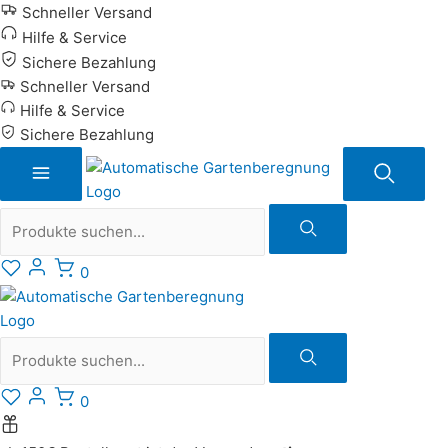
Zum
Schneller Versand
Inhalt
Hilfe & Service
springen
Sichere Bezahlung
Schneller Versand
Hilfe & Service
Sichere Bezahlung
Suche
0
Suche
0