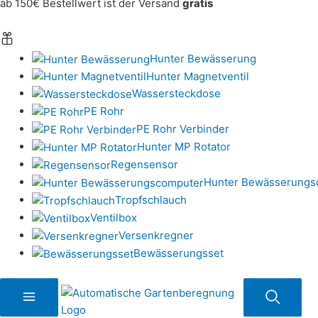
ab 150€ Bestellwert ist der Versand
gratis
Hunter Bewässerung
Hunter Magnetventil
Wassersteckdose
PE Rohr
PE Rohr Verbinder
Hunter MP Rotator
Regensensor
Hunter Bewässerungs
Tropfschlauch
Ventilbox
Versenkregner
Bewässerungsset